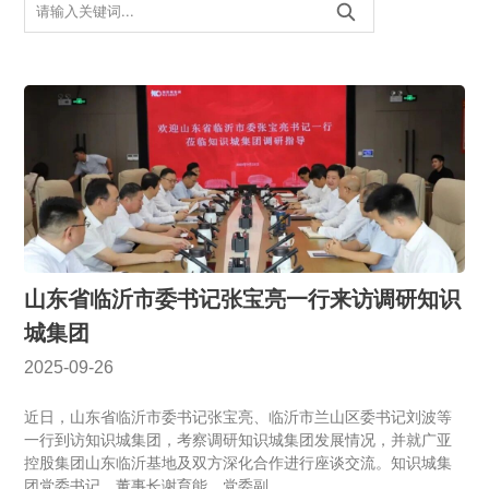
山东省临沂市委书记张宝亮一行来访调研知识
城集团
2025-09-26
近日，山东省临沂市委书记张宝亮、临沂市兰山区委书记刘波等
一行到访知识城集团，考察调研知识城集团发展情况，并就广亚
控股集团山东临沂基地及双方深化合作进行座谈交流。知识城集
团党委书记、董事长谢育能，党委副...