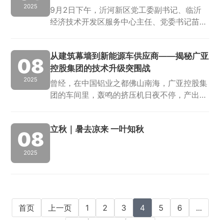
2025
9月2日下午，沂河新区党工委副书记、临沂
经济技术开发区服务中心主任、党委书记苗晓
峰一行莅临广亚控股集团，开展实地考察交
流。知识城集团党委副书记刘贻俊，广亚控股
从建筑幕墙到新能源车供应商——揭秘广亚
集团董事长龙文，副总经理吴凡，山东知识城
08
控股集团的技术升级突围战
广亚铝...
2025
曾经，在中国铝业之都佛山南海，广亚控股集
团的车间里，轰鸣的挤压机日夜不停，产出的
建筑幕墙型材流向全国各地的地标大厦——广
州新白云机场、迪拜海湾之门、阿布扎比中心
立秋｜暑去凉来 一叶知秋
市场、德国法兰克福航空铁路中心、港珠澳大
08
桥香...
2025
首页
上一页
1
2
3
4
5
6
...