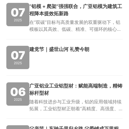
“铝模 + 爬架”强强联合，广亚铝模为建筑工
07
程降本提效拓新路
2025
在“双碳”目标与高质量发展的双重驱动下，铝
模板以其高效、低碳、精准、可循环的核心优
势，成为建筑工业化转型的关键载体。作为知
识城广亚集团旗下专注于建筑铝模领域的核心
建党节｜盛世山河 礼赞今朝
企业，佛山市广亚铝模科技有限公司（以下
07
简...
2025
广亚铝业工业铝型材：赋能高端制造，精铸
06
标杆型材
2025
随着科技进步与工业升级，铝的应用领域持续
拓展，工业铝型材正朝着“高精度、高强度、
多功能”方向快速发展。在知识城集团的深度
指导与全方位赋能下，广亚铝业以前瞻性的战
父亲节｜车驰千里归乡路 父爱铺成万里程