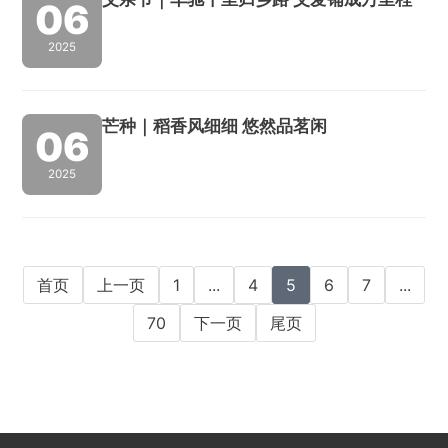
略布局，逐步推出系列高性能、高附加值的工
06
业铝...
2025
芒种｜稻香风细细 悠然品茗闲
06
2025
首页
上一页
1
...
4
5
6
7
...
70
下一页
尾页