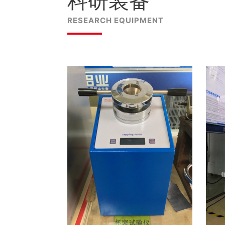
科研装备
RESEARCH EQUIPMENT