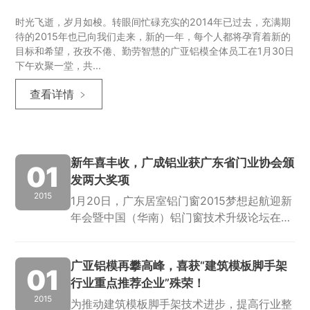
时光飞逝，岁月如梭。转眼间忙碌充实的2014年已过去，充满期
待的2015年也已向我们走来，新的一年，每个人都将孕育着新的
目标和希望，孜孜不倦、勤劳智慧的广亚铝模全体员工在1月30日
下午欢聚一堂，共...
查看详情 ﹥
新年喜丰收，广成铝业获广东省门业协会颁
01
发两大奖项
2015
1月20日，广东居室铝门窗2015梦想起航迎新
年会暨中国（华南）铝门窗技术升级论坛在佛
山市嘉思高酒店成功举行，本次盛会由广东省
门业协会、亚太传媒、腾讯网·亚太家居携手
广亚铝模再攀高峰，喜获“建筑模板脚手架
主办，旨在探讨广东居室铝门窗的转型...
01
行业重点推荐企业”殊荣！
2015
为推动建筑模板脚手架技术进步，提高行业整