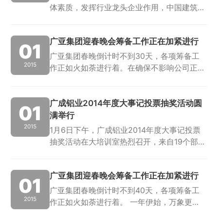
体素质，发挥行业龙头企业作用，中国建筑金
属结构协会建筑模板脚手架委员会于2015年1
月20日在海南省海口市成功召开了“2014年全
广亚集团迎春晚会筹备工作正在加紧进行
国工程建设模板脚手架行业年会”，广...
01
广亚集团春晚倒计时不到30天，各项筹备工
2015
作正如火如荼进行着。在确保不影响公司正常
生产的前提下，参演者也在加紧进行节目排
练，努力丰富完善节目细节。演者热情高涨，
积极认真地对待每次排练，抓紧时间掌握舞蹈
广成铝业2014年度大事记投票抽奖活动圆
01
要领...
满举行
2015
1月6日下午，广成铝业2014年度大事记投票
抽奖活动在大培训室热烈召开，来自19个部
门/车间共25名员工代表出席担任了抽奖嘉
宾。会上，主持人用PPT展示了得票率最高的
广亚集团迎春晚会筹备工作正在加紧进行
十件广成铝业年度大事，中途穿插问答...
01
广亚集团春晚倒计时不到40天，各项筹备工
2015
作正如火如荼进行着。 一年伊始，万象更
新，杂工班的同事早已默默开展他们的工作。