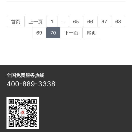
为了展现公司崭新的面貌，他们认真细心地为
道路标识、护栏翻身，令厂区环境焕然一新。
...
首页
上一页
1
...
65
66
67
68
69
70
下一页
尾页
全国免费服务热线
400-889-3338