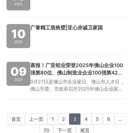
2025
广誉精工筑铁壁|亚心赤诚卫家国
10
2025
喜报！广亚铝业荣登2025年佛山企业100
09
强第80位、佛山制造业企业100强第42
位、佛山企业国际化TOP30第24位
2025
9月27日是佛山市企业家日、佛山市人才日，
佛山市委、市政府召开2025年佛山企业家大
会暨人才发展大会。会上，佛山市企业联合
会、佛山市企业家协会、佛山市总商会正式发
布2025年佛山骨干企业调研成果，包括20...
首页
上一页
1
2
3
4
5
6
...
70
下一页
尾页