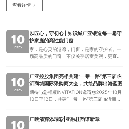
查看详情 ﹥
以匠心，守初心 | 知识城广亚锻造每一扇守
10
护家庭的高性能门窗
2025
家，是心灵的港湾，门窗，是家的守护者。一
扇高品质的门窗，不仅关乎居室美观，更直接
影响到安全、隔音、保温与耐久性。广亚控股
集团系统门窗，凭借三十载铝应用匠心沉淀，
广亚控股集团亮相共建“一带一路”第三届临
融合创新技术与严谨工艺，依托全产业链布
10
沂商城国际采购商大会，共绘品牌出海蓝图
局、全...
2025
期待与您相聚INVITATION邀请您2025年10月
10日至12日，共建“一带一路”第三届临沂商城
国际采购商大会专场活动之2025临沂商城外
贸优品博览会在临沂国际博览中心盛大启幕。
广映清辉添瑞彩|亚融桂韵谱新章
广亚控股集团山东基地携...
10