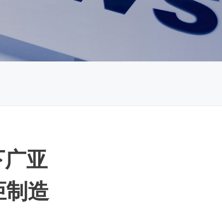
下广亚
炬制造